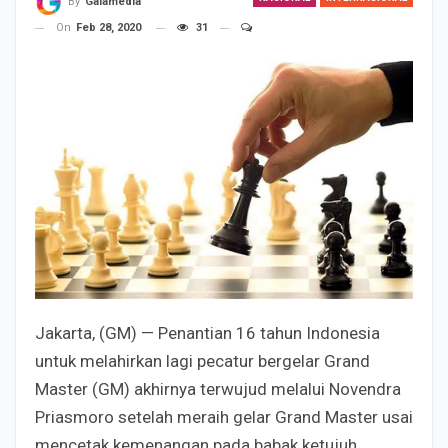
By
Galamedia
On
Feb 28, 2020
31
Jakarta, (GM) — Penantian 16 tahun Indonesia
untuk melahirkan lagi pecatur bergelar Grand
Master (GM) akhirnya terwujud melalui Novendra
Priasmoro setelah meraih gelar Grand Master usai
mencetak kemenangan pada babak ketujuh