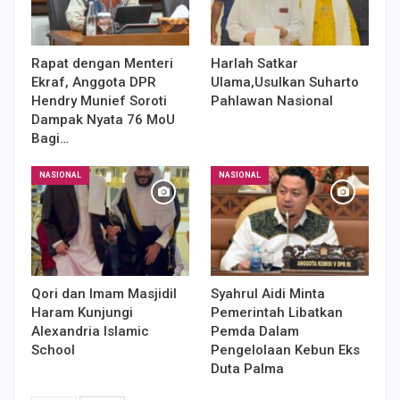
Rapat dengan Menteri
Harlah Satkar
Ekraf, Anggota DPR
Ulama,Usulkan Suharto
Hendry Munief Soroti
Pahlawan Nasional
Dampak Nyata 76 MoU
Bagi…
NASIONAL
NASIONAL
Qori dan Imam Masjidil
Syahrul Aidi Minta
Haram Kunjungi
Pemerintah Libatkan
Alexandria Islamic
Pemda Dalam
School
Pengelolaan Kebun Eks
Duta Palma