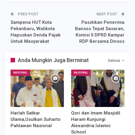
PREV POST
NEXT POST
Sampena HUT Kota
Passtikan Penerima
Pekanbaru, Walikota
Bansos Tepat Sasaran,
Hapuskan Denda Pajak
Komisi II DPRD Kampar
Untuk Masyarakat
RDP Bersama Dinsos
Anda Mungkin Juga Berminat
Semua
NASIONAL
NASIONAL
Harlah Satkar
Qori dan Imam Masjidil
Ulama,Usulkan Suharto
Haram Kunjungi
Pahlawan Nasional
Alexandria Islamic
School