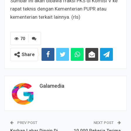
Sumbar ini akan dibawa fraksi PKS di Komisi V ke
rapat teknis dengan Kementerian PUPR atau
kementerian terkait lainnya. (rls)
70
Share
Galamedia
PREV POST
NEXT POST
Korban Lahar Dingin Di
10.000 Pekerja Terima