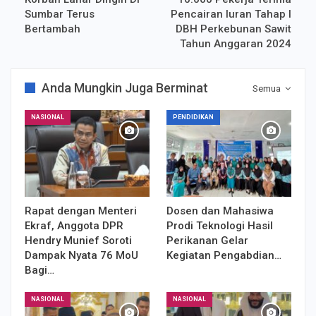
Sumbar Terus
Pencairan Iuran Tahap I
Bertambah
DBH Perkebunan Sawit
Tahun Anggaran 2024
Anda Mungkin Juga Berminat
Semua
NASIONAL
PENDIDIKAN
Rapat dengan Menteri
Dosen dan Mahasiwa
Ekraf, Anggota DPR
Prodi Teknologi Hasil
Hendry Munief Soroti
Perikanan Gelar
Dampak Nyata 76 MoU
Kegiatan Pengabdian…
Bagi…
NASIONAL
NASIONAL