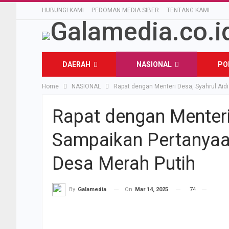
HUBUNGI KAMI
PEDOMAN MEDIA SIBER
TENTANG KAMI
DAERAH
NASIONAL
PO
Home
NASIONAL
Rapat dengan Menteri Desa, Syahrul Aid
OLAHRAGA
Rapat dengan Menteri 
Sampaikan Pertanyaan
Desa Merah Putih
On
Mar 14, 2025
74
By
Galamedia