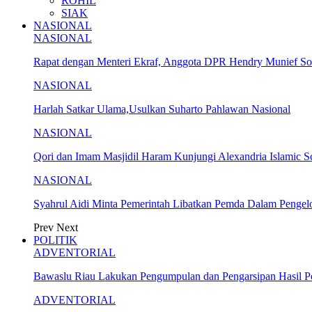
ROHIL
SIAK
NASIONAL
NASIONAL
Rapat dengan Menteri Ekraf, Anggota DPR Hendry Munief 
NASIONAL
Harlah Satkar Ulama,Usulkan Suharto Pahlawan Nasional
NASIONAL
Qori dan Imam Masjidil Haram Kunjungi Alexandria Islamic S
NASIONAL
Syahrul Aidi Minta Pemerintah Libatkan Pemda Dalam Penge
Prev
Next
POLITIK
ADVENTORIAL
Bawaslu Riau Lakukan Pengumpulan dan Pengarsipan Hasil 
ADVENTORIAL