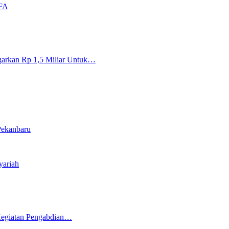
 FA
garkan Rp 1,5 Miliar Untuk…
Pekanbaru
yariah
 Kegiatan Pengabdian…