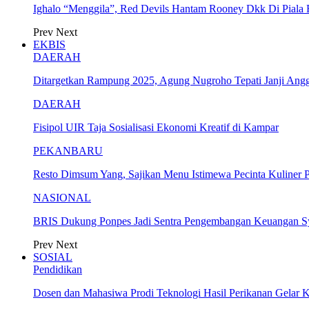
Ighalo “Menggila”, Red Devils Hantam Rooney Dkk Di Piala
Prev
Next
EKBIS
DAERAH
Ditargetkan Rampung 2025, Agung Nugroho Tepati Janji Ang
DAERAH
Fisipol UIR Taja Sosialisasi Ekonomi Kreatif di Kampar
PEKANBARU
Resto Dimsum Yang, Sajikan Menu Istimewa Pecinta Kuliner 
NASIONAL
BRIS Dukung Ponpes Jadi Sentra Pengembangan Keuangan S
Prev
Next
SOSIAL
Pendidikan
Dosen dan Mahasiwa Prodi Teknologi Hasil Perikanan Gelar