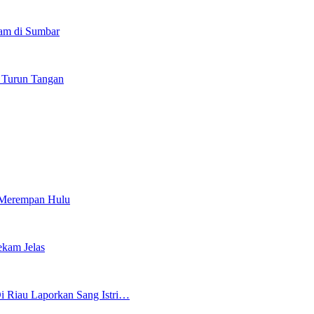
am di Sumbar
h Turun Tangan
 Merempan Hulu
ekam Jelas
i Riau Laporkan Sang Istri…