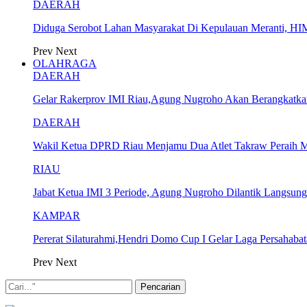
DAERAH
Diduga Serobot Lahan Masyarakat Di Kepulauan Meranti, 
Prev
Next
OLAHRAGA
DAERAH
Gelar Rakerprov IMI Riau,Agung Nugroho Akan Berangkatka
DAERAH
Wakil Ketua DPRD Riau Menjamu Dua Atlet Takraw Peraih 
RIAU
Jabat Ketua IMI 3 Periode, Agung Nugroho Dilantik Langsun
KAMPAR
Pererat Silaturahmi,Hendri Domo Cup I Gelar Laga Persahaba
Prev
Next