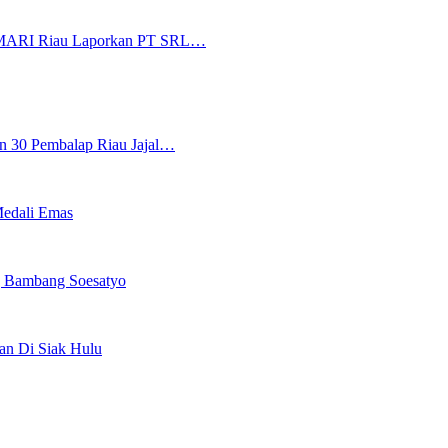
HIMARI Riau Laporkan PT SRL…
n 30 Pembalap Riau Jajal…
Medali Emas
g Bambang Soesatyo
tan Di Siak Hulu