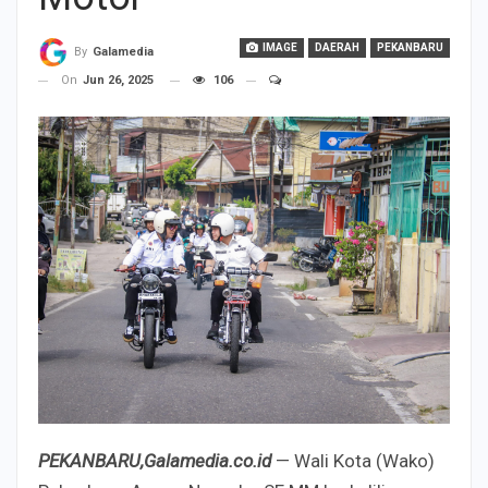
IMAGE
DAERAH
PEKANBARU
By
Galamedia
On
Jun 26, 2025
106
PEKANBARU,Galamedia.co.id
— Wali Kota (Wako)