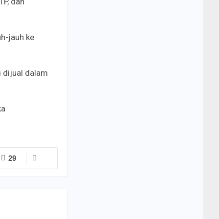
TP, dan
h-jauh ke
 dijual dalam
ka
29