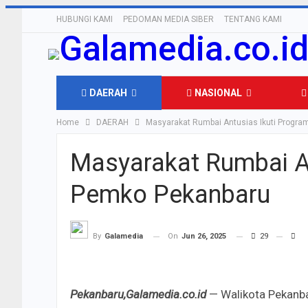
HUBUNGI KAMI
PEDOMAN MEDIA SIBER
TENTANG KAMI
DAERAH
NASIONAL
Home
DAERAH
Masyarakat Rumbai Antusias Ikuti Progr
OLAHRAGA
Masyarakat Rumbai A
Pemko Pekanbaru
On
Jun 26, 2025
29
By
Galamedia
Pekanbaru,Galamedia.co.id
— Walikota Pekanb