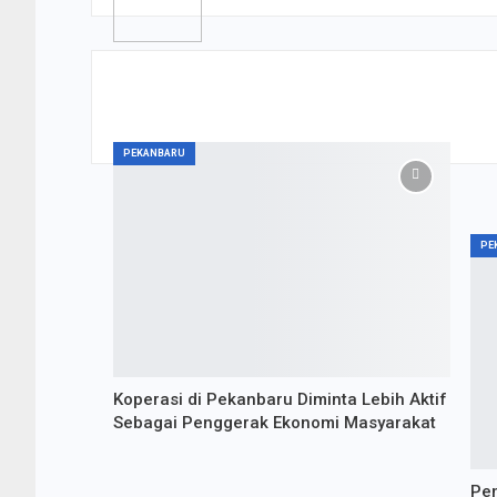
PREV POST
Puas dengan Fasilitas dan Pelayanan Posyandu 
Begini Pengalaman Sarinah
PEKANBARU
PE
Koperasi di Pekanbaru Diminta Lebih Aktif
Sebagai Penggerak Ekonomi Masyarakat
Pem