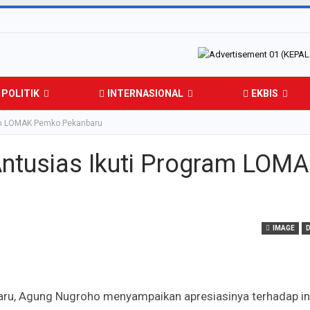
POLITIK
INTERNASIONAL
EKBIS
am LOMAK Pemko Pekanbaru
ntusias Ikuti Program LOM
IMAGE
aru, Agung Nugroho menyampaikan apresiasinya terhadap in