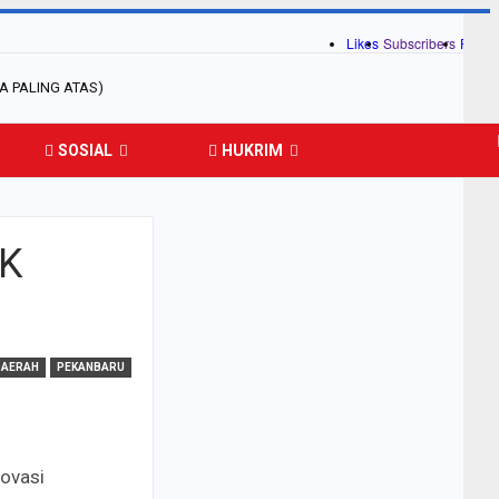
Likes
Subscribers
Follo
SOSIAL
HUKRIM
AK
DAERAH
PEKANBARU
ovasi