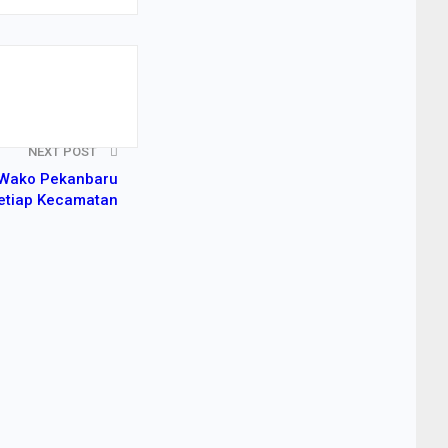
NEXT POST
, Wako Pekanbaru
Setiap Kecamatan