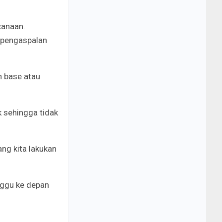
canaan.
u pengaspalan
n base atau
k sehingga tidak
ang kita lakukan
nggu ke depan