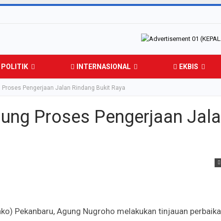
POLITIK
INTERNASIONAL
EKBIS
 Proses Pengerjaan Jalan Rindang Bukit Raya
sung Proses Pengerjaan Jal
ko) Pekanbaru, Agung Nugroho melakukan tinjauan perbaika