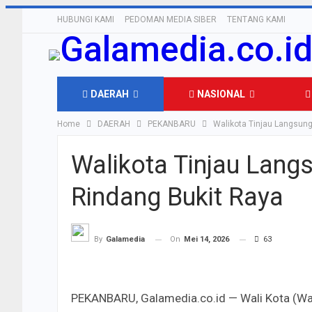
HUBUNGI KAMI
PEDOMAN MEDIA SIBER
TENTANG KAMI
DAERAH
NASIONAL
Home
DAERAH
PEKANBARU
Walikota Tinjau Langsung
OLAHRAGA
Walikota Tinjau Lang
Rindang Bukit Raya
On
Mei 14, 2026
63
By
Galamedia
PEKANBARU, Galamedia.co.id — Wali Kota (Wa