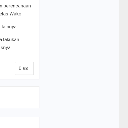
an perencanaan
jelas Wako.
 lainnya.
a lakukan
asnya.
63