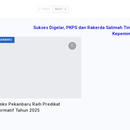
ikota
 Riau
PREV
NEXT
Sukses Digelar, PKPS dan Rakerda Salimah Tin
Kepemim
KANBARU
ko Pekanbaru Raih Predikat
ormatif Tahun 2025