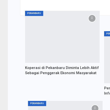
Optimis Lahirkan Bibit Pesepakbola Handal, Wal
Pekanbaru Resmikan Piala Dunia Anak Regional
PEKANBARU
PE
Koperasi di Pekanbaru Diminta Lebih Aktif
Sebagai Penggerak Ekonomi Masyarakat
Pem
Inf
PEKANBARU