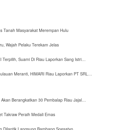
as Tanah Masyarakat Merempan Hulu
ru, Wajah Pelaku Terekam Jelas
 Terpilih, Suami Di Riau Laporkan Sang Istri…
pulauan Meranti, HIMARI Riau Laporkan PT SRL…
o Akan Berangkatkan 30 Pembalap Riau Jajal…
et Takraw Peraih Medali Emas
ho Dilantik Langsung Bambang Soesatyo