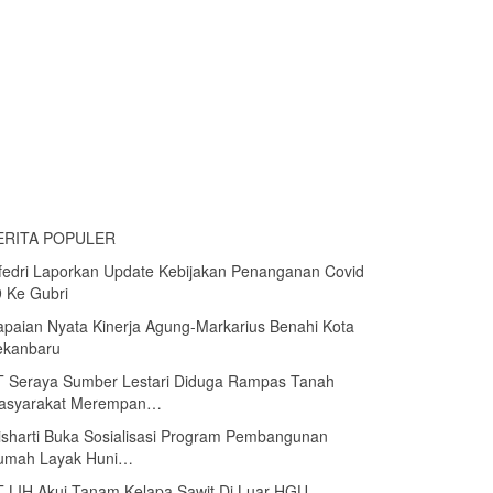
ERITA POPULER
fedri Laporkan Update Kebijakan Penanganan Covid
Wabup Kamp
 Ke Gubri
dan nilai-ni
paian Nyata Kinerja Agung-Markarius Benahi Kota
Sebanyak 1
ekanbaru
Disabilitas
T Seraya Sumber Lestari Diduga Rampas Tanah
Ikuti Rakor 
asyarakat Merempan…
Kampar Du
sharti Buka Sosialisasi Program Pembangunan
Pemkab Ka
umah Layak Huni…
Sekaligus 
 LIH Akui Tanam Kelapa Sawit Di Luar HGU
Balon Kepal