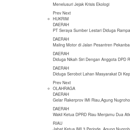
Menelusuri Jejak Krisis Ekologi
Prev
Next
HUKRIM
DAERAH
PT Seraya Sumber Lestari Diduga Ramp
DAERAH
Maling Motor di Jalan Pesantren Pekanba
DAERAH
Diduga Nikah Siri Dengan Anggota DPD RI
DAERAH
Diduga Serobot Lahan Masyarakat Di Ke
Prev
Next
OLAHRAGA
DAERAH
Gelar Rakerprov IMI Riau,Agung Nugroh
DAERAH
Wakil Ketua DPRD Riau Menjamu Dua Atl
RIAU
Jabat Ketua IMI 3 Periode, Agung Nugro