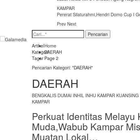
KAMPAR
Pererat Silaturahmi,Hendri Domo Cup I G
Prev
Next
Artikel
Home
Kategori
DAERAH
Tagar
Page 2
Pencarian Kategori: "DAERAH"
DAERAH
BENGKALIS
DUMAI
INHIL
INHU
KAMPAR
KUANSING
KAMPAR
Perkuat Identitas Melayu
Muda,Wabub Kampar Mish
Muatan Lokal…